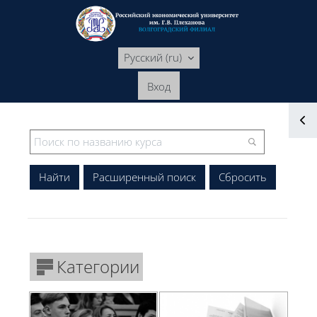
Перейти к основному содержанию
Русский ‎(ru)‎
Вход
Блоки
Блоки
Расширенный поиск
Категории