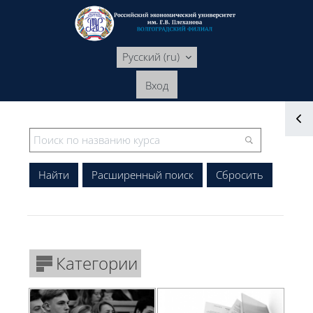
Перейти к основному содержанию
Русский ‎(ru)‎
Вход
Блоки
Блоки
Расширенный поиск
Категории