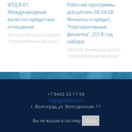
ФТД.В.01
Рабочие программы
Международные
дисциплин 38.04.08
валютно-кредитные
Финансы и кредит,
отношения
"Корпоративные
финансы", 2018 год
38.04.08 Финансы и кредит,
набора
"Корпоративные финансы"
38.04.08 Финансы и кредит,
"Корпоративные финансы"
Блоки
Блоки
+7 8442 33-17-54
volgograd@rea.ru
г. Волгоград, ул. Волгодонская, 11
Вы не вошли в систему
Вход