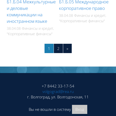
Б1.Б.04 Межкультурные
Б1.Б.05 Международное
и деловые
корпоративное право
коммуникации на
38.04.08 Финансы и кредит,
иностранном языке
"Корпоративные финансы"
38.04.08 Финансы и кредит,
"Корпоративные финансы"
Страница 1
Страница 2
Следующая страница
1
2
»
Блоки
Блоки
+7 8442 33-17-54
volgograd@rea.ru
г. Волгоград, ул. Волгодонская, 11
Вы не вошли в систему
Вход