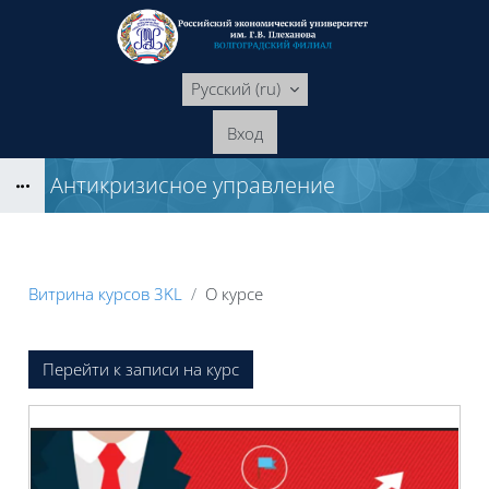
Перейти к основному содержанию
Русский ‎(ru)‎
Вход
Антикризисное управление
Блоки
Витрина курсов 3KL
О курсе
Блоки
Перейти к записи на курс