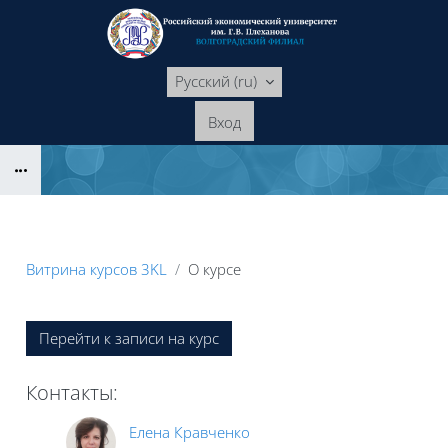
Перейти к основному содержанию
Русский ‎(ru)‎
Вход
Блоки
Витрина курсов 3KL
О курсе
Блоки
Перейти к записи на курс
Контакты:
Елена Кравченко