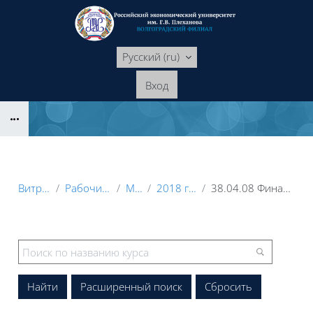
Перейти к основному содержанию
Русский ‎(ru)‎
Вход
Блоки
Витрина курсов 3KL
Рабочие программы дисциплин
Магистратура
2018 год начала подготовки
38.04.08 Финансы и кредит, "Корпоративные финансы"
Блоки
Расширенный поиск