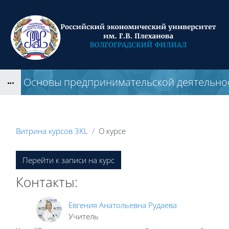
Перейти к основному содержанию
Основы предпринимательской деятельнос
Блоки
Витрина курсов 3KL
О курсе
Блоки
Перейти к записи на курс
Контакты:
Евгения Анатольевна Рудаева
Учитель