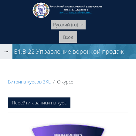
Перейти к основному содержанию
Русский ‎(ru)‎
Вход
Б1.В.22 Управление воронкой продаж
Блоки
Витрина курсов 3KL
О курсе
Блоки
Перейти к записи на курс