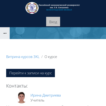
Перейти к основному содержанию
Вход
Блоки
Витрина курсов 3KL
О курсе
Блоки
Перейти к записи на курс
Контакты:
Ирина Дмитриева
Учитель