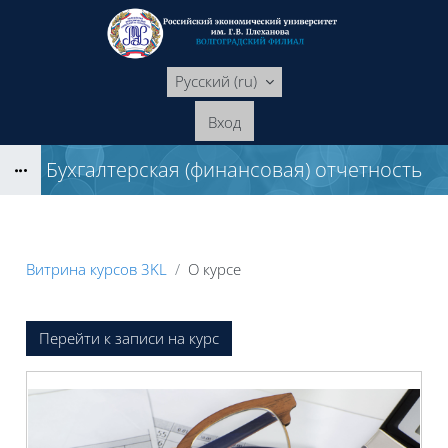
Перейти к основному содержанию
Русский ‎(ru)‎
Вход
Бухгалтерская (финансовая) отчетность
Блоки
Витрина курсов 3KL
О курсе
Блоки
Перейти к записи на курс