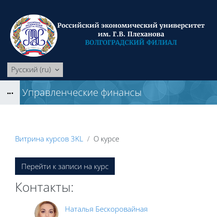
Перейти к основному содержанию
Русский ‎(ru)‎
Управленческие финансы
Блоки
Витрина курсов 3KL
О курсе
Блоки
Перейти к записи на курс
Контакты:
Наталья Бескоровайная