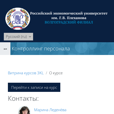
Перейти к основному содержанию
Русский ‎(ru)‎
Контроллинг персонала
Блоки
Витрина курсов 3KL
О курсе
Блоки
Перейти к записи на курс
Контакты:
Марина Леденёва