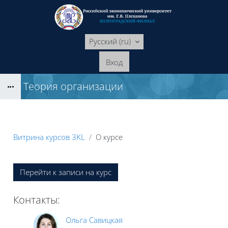
Перейти к основному содержанию
Русский ‎(ru)‎
Вход
Теория организации
Блоки
Витрина курсов 3KL
О курсе
Блоки
Перейти к записи на курс
Контакты:
Ольга Савицкая