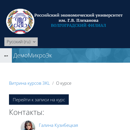
Перейти к основному содержанию
Русский ‎(ru)‎
ДемоМикроЭк
Блоки
Витрина курсов 3KL
О курсе
Блоки
Перейти к записи на курс
Контакты:
Галина Кузибецкая