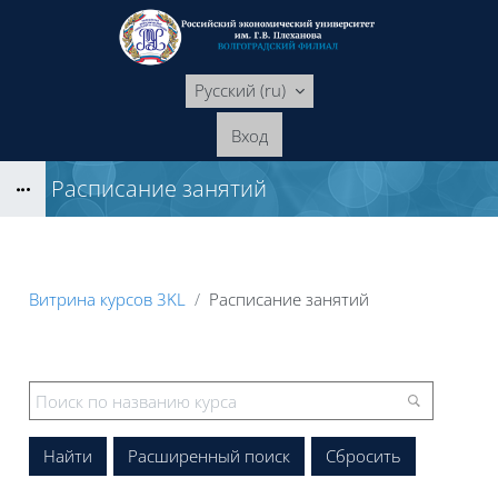
Перейти к основному содержанию
Русский ‎(ru)‎
Вход
Расписание занятий
Блоки
Витрина курсов 3KL
Расписание занятий
Блоки
Расширенный поиск