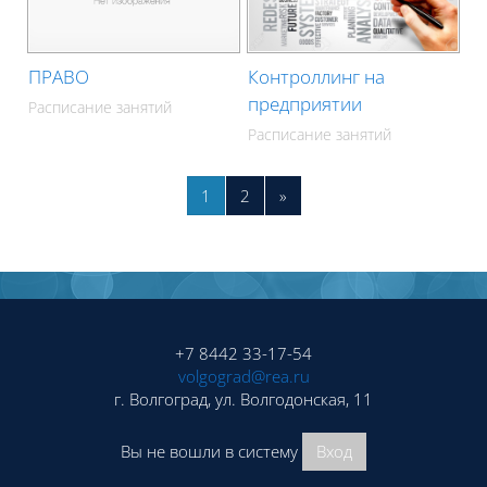
ПРАВО
Контроллинг на
предприятии
Расписание занятий
Расписание занятий
Страница 1
Страница 2
Следующая страница
1
2
»
Блоки
Блоки
+7 8442 33-17-54
volgograd@rea.ru
г. Волгоград, ул. Волгодонская, 11
Вы не вошли в систему
Вход